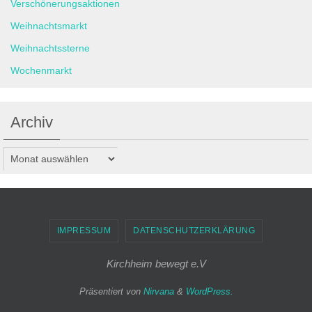
Verschönerungsaktionen
Weihnachtsmarkt
Weihnachtssterne
Wochenmarkt
Archiv
Archiv
IMPRESSUM
DATENSCHUTZERKLÄRUNG
Kirchheim bewegt e.V
Präsentiert von
Nirvana
&
WordPress.