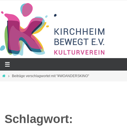
Zum
Inhalt
springen
Start
Beiträge verschlagwortet mit "#WOANDERSKINO"
Schlagwort: