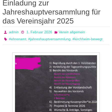
Einladung zur
Jahreshauptversammlung für
das Vereinsjahr 2025
admin
1. Februar 2026
Verein allgemein
,
,
#ehrenamt
#jahreshauptversammlung
#kirchheim-bewegt