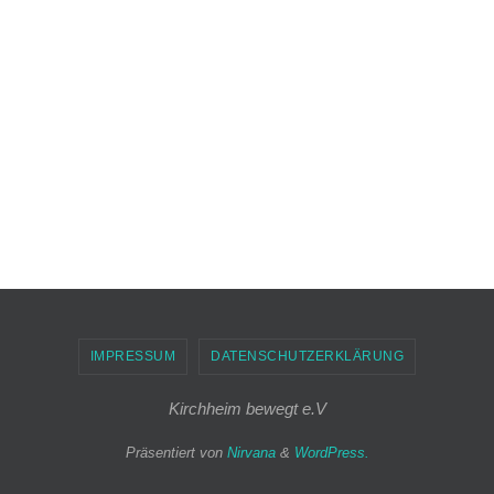
IMPRESSUM
DATENSCHUTZERKLÄRUNG
Kirchheim bewegt e.V
Präsentiert von
Nirvana
&
WordPress.