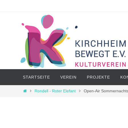
Zum
Inhalt
springen
Zum
STARTSEITE
VEREIN
PROJEKTE
KO
Inhalt
springen
Start
Rondell - Roter Elefant
Open-Air Sommernachts