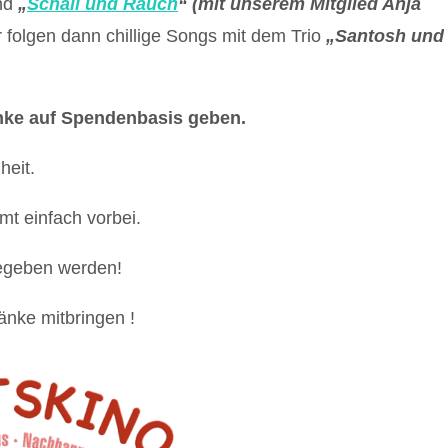
nd
„
Schall und Rauch
“ (mit unserem Mitglied Anja
 folgen dann chillige Songs mit dem Trio
„Santosh und
änke auf Spendenbasis geben.
heit.
mt einfach vorbei.
 gegeben werden!
änke mitbringen !