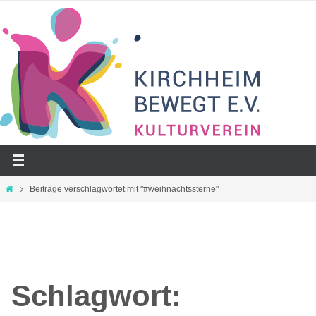
Zum
Inhalt
springen
Start
Beiträge verschlagwortet mit "#weihnachtssterne"
Schlagwort: