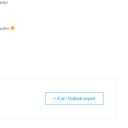
ells!
laufen
+ iCal / Outlook export