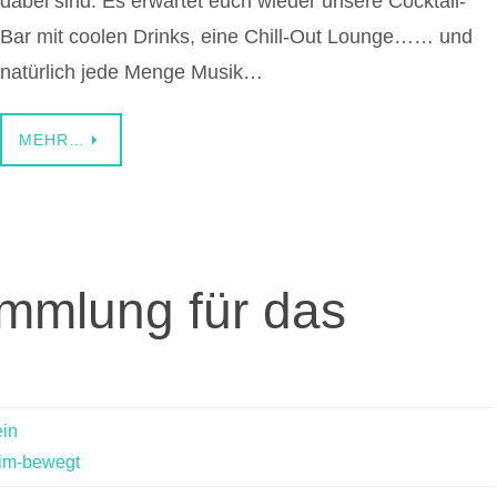
dabei sind: Es erwartet euch wieder unsere Cocktail-
Bar mit coolen Drinks, eine Chill-Out Lounge…… und
natürlich jede Menge Musik…
MEHR…
mmlung für das
ein
eim-bewegt