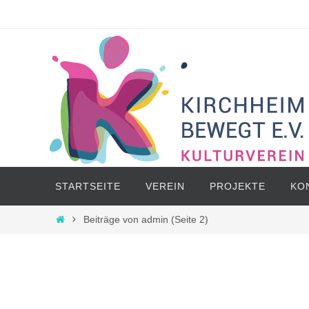
Zum
Inhalt
springen
Zum
STARTSEITE
VEREIN
PROJEKTE
KO
Inhalt
springen
Start
Beiträge von admin
(Seite 2)